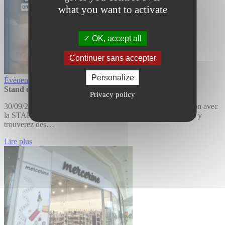
what you want to activate
OK, accept all
Continuer sans accepter
Personalize
Évènements
Stand d’informations – STAR BUS
Privacy policy
30/09/24 Ne manquez pas notre stand d'informations en action avec
la STAR Rennes ce vendredi 4 octobre de 12h à 16h ! Vous y
trouverez des…
Lire plus