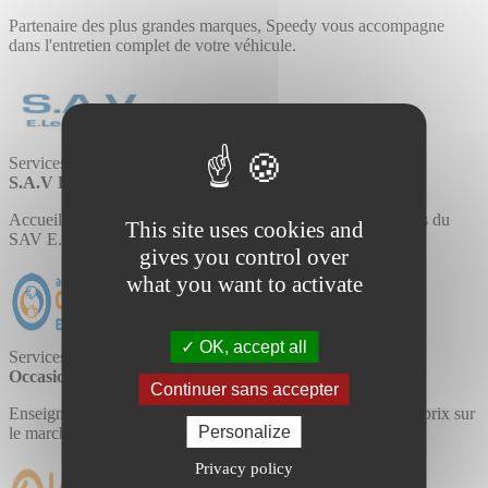
Partenaire des plus grandes marques, Speedy vous accompagne
dans l'entretien complet de votre véhicule.
Services
S.A.V E.Leclerc
Accueil, garantie, livraison et réparation sont les maîtres mots du
This site uses cookies and
SAV E.Leclerc du centre.
gives you control over
what you want to activate
OK, accept all
Services
Occasion E.Leclerc
Continuer sans accepter
Enseigne de concept d'achat revente de produits au meilleur prix sur
Personalize
le marché de l'occasion.
Privacy policy