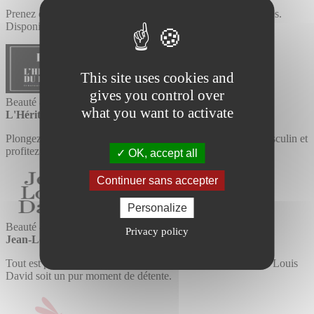
Prenez du temps pour vous afin de prendre soin de vos ongles.
Disponible également pour tous types d'événements.
This site uses cookies and
gives you control over
Beauté & Santé
what you want to activate
L'Héritage Du Barbier
Plongez dans un univers dédié à la beauté et au bien-être masculin et
profitez d'un moment de détente.
OK, accept all
Continuer sans accepter
Personalize
Beauté & Santé
Privacy policy
Jean-Louis David
Tout est pensé pour que votre visite chez votre coiffeur Jean Louis
David soit un pur moment de détente.