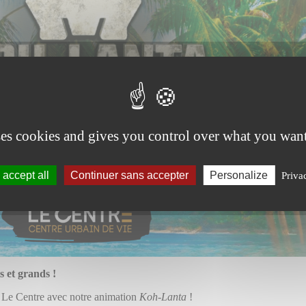
ses cookies and gives you control over what you want
accept all
Continuer sans accepter
Personalize
Priva
 et grands !
e Le Centre avec notre animation
Koh-Lanta
!