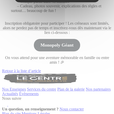
– Chaque partie dure 45 minutes
– Cadeau, photos souvenir, explications des règles et
surtout… beaucoup de fun !
Inscription obligatoire pour participer ! Les créneaux sont limités,
alors ne perdez pas de temps et inscrivez-vous dès maintenant via le
lien ci-dessous :
Monopoly Géant
On vous attend pour une aventure mémorable en famille ou entre
amis ! 🎉
Retour à la liste d’article
Nos Enseignes
Services du centre
Plan de la galerie
Nos partenaires
Actualités
Évènements
Nous suivre
Un question, un renseignement ?
Nous contacter
Plan du site
Mentions Légales