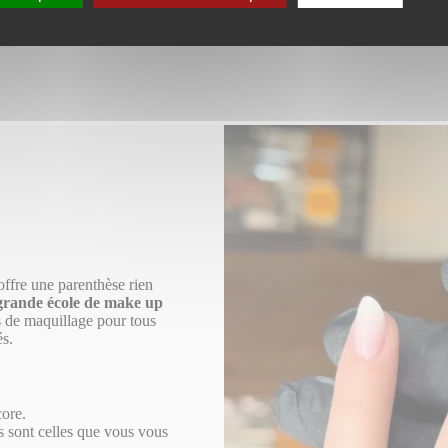
offre une parenthèse rien
grande école de make up
s de maquillage pour tous
és.
core.
s sont celles que vous vous