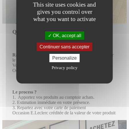
This site uses cookies and
gives you control over
what you want to activate
Qu’est-ce l’Occasion E.Leclerc ?
OK, accept all
Continuer sans accepter
Rachat & Revente
de vos produits au meilleur prix sur
Personalize
le marché de l’occasion.
Vous faites un geste pour la planète et
Privacy policy
Occasion E.Leclerc fait un geste pour vous.
Le process ?
1. Apportez vos produits au comptoir achats.
2. Estimation immédiate en votre présence.
3. Repartez avec votre carte de paiement
Occasion E.Leclerc créditée de la valeur de votre produit