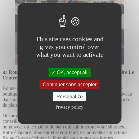
This site uses cookies and
gives you control over
what you want to activate
🎀
RougeGorge Lingerie rouvre ses portes à Saint-Grégoire Le
OK, accept all
Centre !
Continuer sans accepter
Bonne nouvelle pour toutes les amoureuses de lingerie : votre
boutique RougeGorge fait peau neuve et vous accueille à nouveau
Personalize
dans un espace entièrement repensé pour encore plus de confort et
de plaisir shopping.
Privacy policy
Découvrez un univers moderne, chaleureux et intime, où nos
conseillères vous accompagnent pour trouver la lingerie, le
homewear ou le maillot de bain qui sublimeront votre silhouette.
Entre élégance, douceur et savoir-faire, les nouvelles collections
RougeGorge célèbrent la féminité sous toutes ses formes.